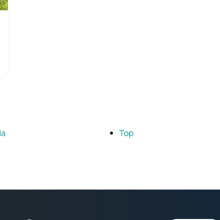
da
Top