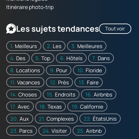
Itinéraire photo‑trip
Les sujets tendances
Tout voir
Meilleurs
Les
Meilleures
Des
Top
Hôtels
Dans
Locations
Pour
Floride
Vacances
Près
Faire
Choses
Endroits
Airbnbs
Avec
Texas
Californie
Aux
Complexes
ÉtatsUnis
Parcs
Visiter
Airbnb