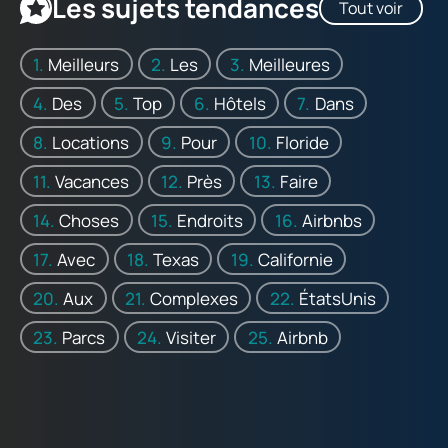
Les sujets tendances
Tout voir
Meilleurs
Les
Meilleures
Des
Top
Hôtels
Dans
Locations
Pour
Floride
Vacances
Près
Faire
Choses
Endroits
Airbnbs
Avec
Texas
Californie
Aux
Complexes
ÉtatsUnis
Parcs
Visiter
Airbnb