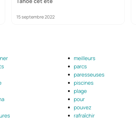
Tahoe cet été
15 septembre 2022
ner
meilleurs
ts
parcs
paresseuses
e
piscines
plage
na
pour
pouvez
eures
rafraîchir