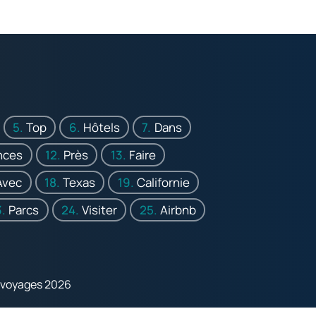
Top
Hôtels
Dans
nces
Près
Faire
Avec
Texas
Californie
Parcs
Visiter
Airbnb
 voyages 2026