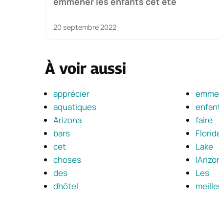
emmener les enfants cet été
20 septembre 2022
À voir aussi
apprécier
emme
aquatiques
enfan
Arizona
faire
bars
Florid
cet
Lake
choses
lArizo
des
Les
dhôtel
meill