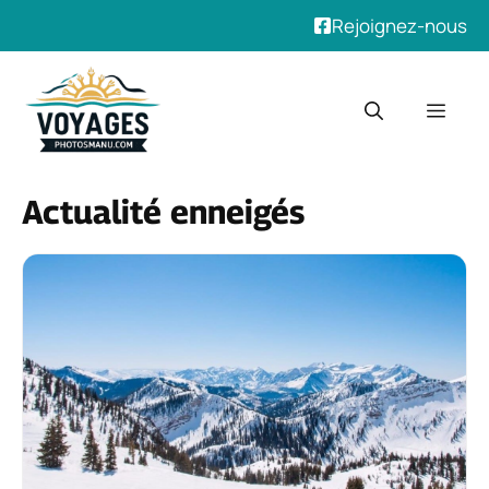
Rejoignez-nous
Aller
au
Men
contenu
Actualité enneigés