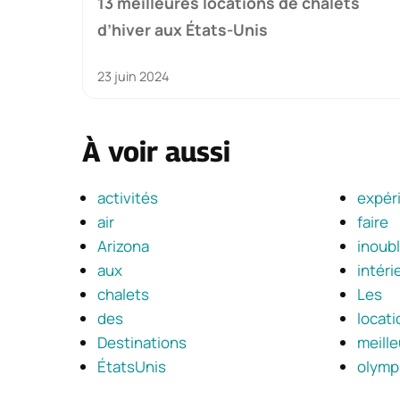
13 meilleures locations de chalets
d’hiver aux États-Unis
23 juin 2024
À voir aussi
activités
expér
air
faire
Arizona
inoubl
aux
intéri
chalets
Les
des
locati
Destinations
meill
ÉtatsUnis
olymp