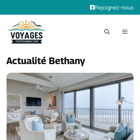
Rejoignez-nous
Aller
au
Men
contenu
Actualité Bethany