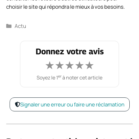
choisir le site qui répondra le mieux à vos besoins.
Catégories
Actu
Donnez votre avis
★
★
★
★
★
er
Soyez le 1
à noter cet article
Signaler une erreur ou faire une réclamation