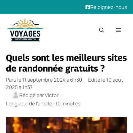
Rejoignez-nous
Aller
au
Men
contenu
Quels sont les meilleurs sites
de randonnée gratuits ?
Paru le 11 septembre 2024 à 6h30
·
Édité le 19 août
2025 à 1h37
·
·
Rédigé par
Victor
Longueur de l’article : 10 minutes