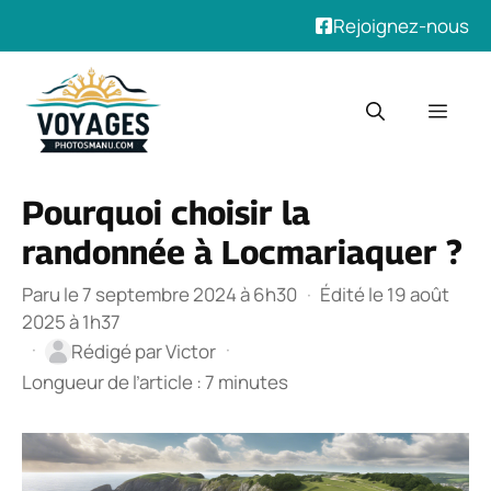
Rejoignez-nous
Aller
au
Men
contenu
Pourquoi choisir la
randonnée à Locmariaquer ?
Paru le 7 septembre 2024 à 6h30
·
Édité le 19 août
2025 à 1h37
·
·
Rédigé par
Victor
Longueur de l’article : 7 minutes