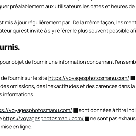
quer préalablement aux utilisateurs les dates et heures de 
t mis à jour régulièrement par . De la même façon, les men
teur qui est invité à s’y référer le plus souvent possible 
urnis.
pour objet de fournir une information concernant l’ensembl
 de fournir sur le site
https://voyagesphotosmanu.com/
des omissions, des inexactitudes et des carences dans la mi
es informations.
ps://voyagesphotosmanu.com/
sont données à titre indi
te
https://voyagesphotosmanu.com/
ne sont pas exhaust
mise en ligne.