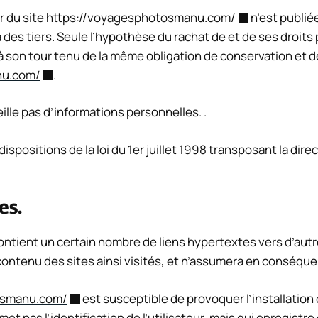
r du site
https://voyagesphotosmanu.com/
n’est publiée
es tiers. Seule l’hypothèse du rachat de et de ses droits 
 à son tour tenu de la même obligation de conservation et d
nu.com/
.
ueille pas d’informations personnelles. .
positions de la loi du 1er juillet 1998 transposant la direc
es.
ntient un certain nombre de liens hypertextes vers d’autres
e contenu des sites ainsi visités, et n’assumera en conséqu
osmanu.com/
est susceptible de provoquer l’installation d
rmet pas l’identification de l’utilisateur, mais qui enregistr