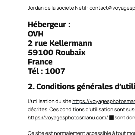
Jordan de la societe NetiI :
contact@voyages
Hébergeur :
OVH
2 rue Kellermann
59100 Roubaix
France
Tél : 1007
2. Conditions générales d’util
L’utilisation du site
https://voyagesphotosma
décrites. Ces conditions d’utilisation sont su
https://voyagesphotosmanu.com/
sont donc
Ce site est normalement accessible à tout mom