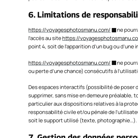
6. Limitations de responsabili
https://voyagesphotosmanu.com/
ne pourra
l’accès au site
https://voyagesphotosmanu.c
point 4, soit de l’apparition d’un bug ou d’une 
https://voyagesphotosmanu.com/
ne pourr
ou perte d’une chance) consécutifs à l’utilisat
Des espaces interactifs (possibilité de poser d
supprimer, sans mise en demeure préalable, to
particulier aux dispositions relatives à la pro
responsabilité civile et/ou pénale de l’utilis
soit le support utilisé (texte, photographie…).
7. Gestion des données perso