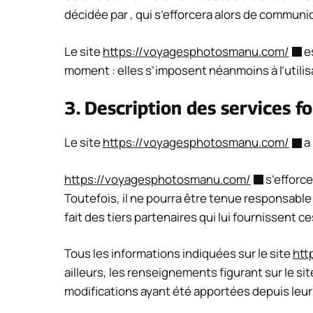
décidée par , qui s’efforcera alors de communi
Le site
https://voyagesphotosmanu.com/
es
moment : elles s’imposent néanmoins à l’utilisa
3. Description des services fo
Le site
https://voyagesphotosmanu.com/
a 
https://voyagesphotosmanu.com/
s’efforce
Toutefois, il ne pourra être tenue responsable 
fait des tiers partenaires qui lui fournissent c
Tous les informations indiquées sur le site
htt
ailleurs, les renseignements figurant sur le si
modifications ayant été apportées depuis leur 