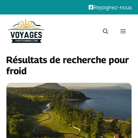
Rejoignez-nous
Aller
au
Men
contenu
Résultats de recherche pour
froid