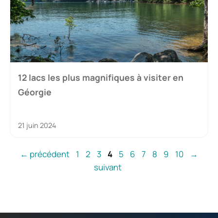
12 lacs les plus magnifiques à visiter en
Géorgie
21 juin 2024
Page
Page
Page
Page
Page
Page
Page
Page
Page
Page
←
précédent
1
2
3
4
5
6
7
8
9
10
→
suivant