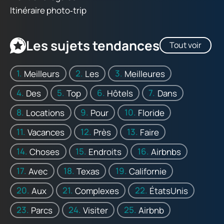
Itinéraire photo‑trip
Les sujets tendances
Tout voir
Meilleurs
Les
Meilleures
Des
Top
Hôtels
Dans
Locations
Pour
Floride
Vacances
Près
Faire
Choses
Endroits
Airbnbs
Avec
Texas
Californie
Aux
Complexes
ÉtatsUnis
Parcs
Visiter
Airbnb