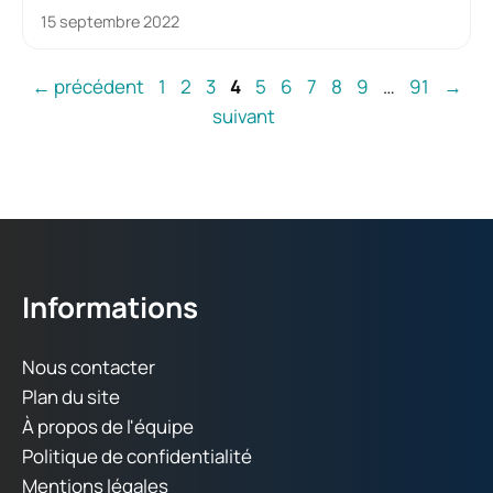
15 septembre 2022
Page
Page
Page
Page
Page
Page
Page
Page
Page
Page
←
précédent
1
2
3
4
5
6
7
8
9
…
91
→
suivant
Informations
Nous contacter
Plan du site
À propos de l'équipe
Politique de confidentialité
Mentions légales